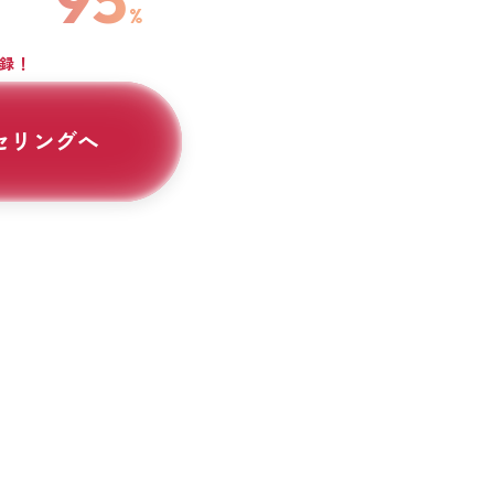
%
登録！
セリングへ